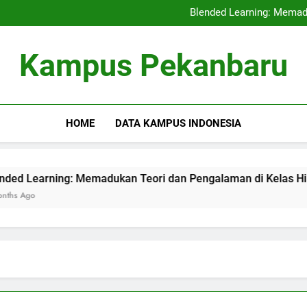
Kerjasama Penelitian antara 
Blended Learning: Memad
Sentra Profesi serta Pelay
Digital Repositor
Kerjasama Penelitian antara 
Kampus Pekanbaru
Blended Learning: Memad
Sentra Profesi serta Pelay
Digital Repositor
HOME
DATA KAMPUS INDONESIA
: Memadukan Teori dan Pengalaman di Kelas Hibrida
Se
3 