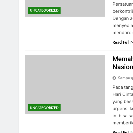
Persatuan 
UNCATEGORIZED
berkontri
Dengan ad
menyediak
mendorong
Read Full 
Memaha
Nasion
Kampus
Pada tang
Hari Cint
yang besa
UNCATEGORIZED
urgensi k
ini bisa 
memberik
Read Full 