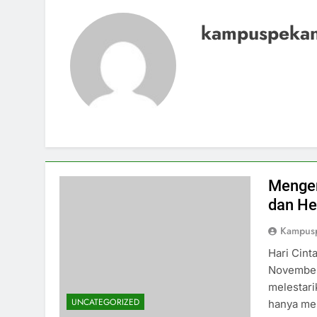
kampuspeka
Menge
dan He
Kampus
Hari Cint
November 
melestari
UNCATEGORIZED
hanya me