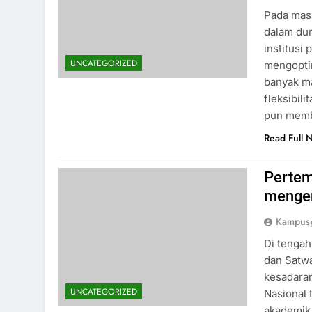
Pada masa
dalam dun
institusi
UNCATEGORIZED
mengopti
banyak m
fleksibil
pun memb
Read Full 
Pertem
mengen
Kampus
Di tengah
dan Satw
kesadaran
UNCATEGORIZED
Nasional
akademik,