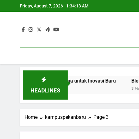
Skip
Friday, August 7, 2026
1:34:14 AM
to
content
Industri: Kerjasama untuk Inovasi Baru
Blended Learning
3 Months Ago
HEADLINES
Home
kampuspekanbaru
Page 3