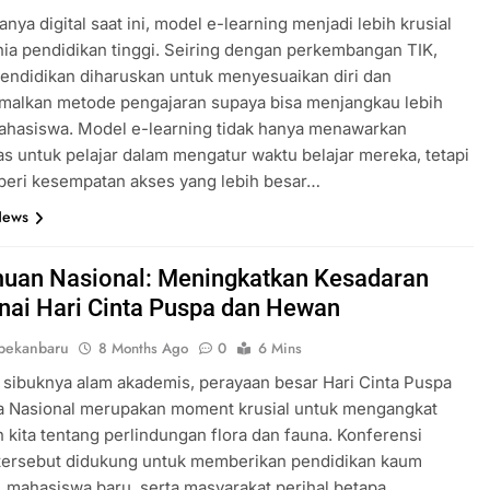
nya digital saat ini, model e-learning menjadi lebih krusial
ia pendidikan tinggi. Seiring dengan perkembangan TIK,
 pendidikan diharuskan untuk menyesuaikan diri dan
malkan metode pengajaran supaya bisa menjangkau lebih
ahasiswa. Model e-learning tidak hanya menawarkan
itas untuk pelajar dalam mengatur waktu belajar mereka, tetapi
eri kesempatan akses yang lebih besar…
News
uan Nasional: Meningkatkan Kesadaran
ai Hari Cinta Puspa dan Hewan
pekanbaru
8 Months Ago
0
6 Mins
 sibuknya alam akademis, perayaan besar Hari Cinta Puspa
a Nasional merupakan moment krusial untuk mengangkat
 kita tentang perlindungan flora dan fauna. Konferensi
 tersebut didukung untuk memberikan pendidikan kaum
 mahasiswa baru, serta masyarakat perihal betapa