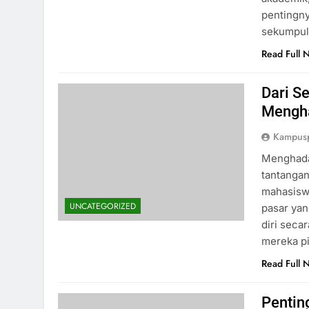
pentingny
sekumpul
Read Full 
Dari S
Mengha
Kampus
Menghadap
tantangan
mahasiswa
UNCATEGORIZED
pasar yan
diri seca
mereka pi
Read Full 
Pentin