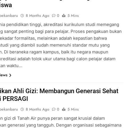
iswa
pekanbaru
8 Months Ago
0
5 Mins
ia pendidikan tinggi, akreditasi kurikulum studi memegang
g sangat penting bagi para pelajar. Proses pengakuan bukan
ekadar formalitas, melainkan adalah kepastian bahwa
studi yang diambil sudah memenuhi standar mutu yang
n. Di beraneka ragam kampus, baik itu negara maupun
kreditasi adalah tolok ukur utama bagi calon pelajar dalam
kan waktu…
News
ikan Ahli Gizi: Membangun Generasi Sehat
i PERSAGI
pekanbaru
8 Months Ago
0
5 Mins
n gizi di Tanah Air punya peran sangat krusial dalam
kan generasi yang tangguh. Dengan organisasi sebagaimana