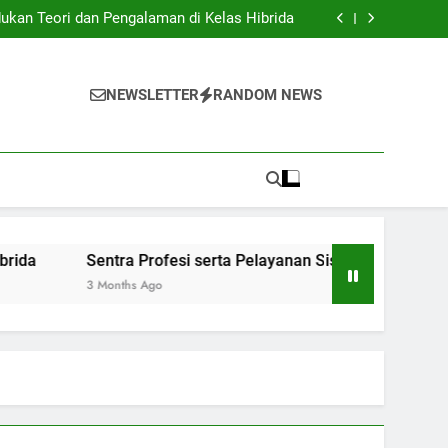
Institusi Pendidikan dan Industri: Kerjasama
untuk Inovasi Baru
ukan Teori dan Pengalaman di Kelas Hibrida
anan Siswa: Jembatan Ke Kesuksesan Sarjana
y: Mengatur Arsip Pendidikan Secara Optimal
Institusi Pendidikan dan Industri: Kerjasama
untuk Inovasi Baru
ukan Teori dan Pengalaman di Kelas Hibrida
NEWSLETTER
RANDOM NEWS
anan Siswa: Jembatan Ke Kesuksesan Sarjana
y: Mengatur Arsip Pendidikan Secara Optimal
ntra Profesi serta Pelayanan Siswa: Jembatan Ke Kesuksesa
Months Ago