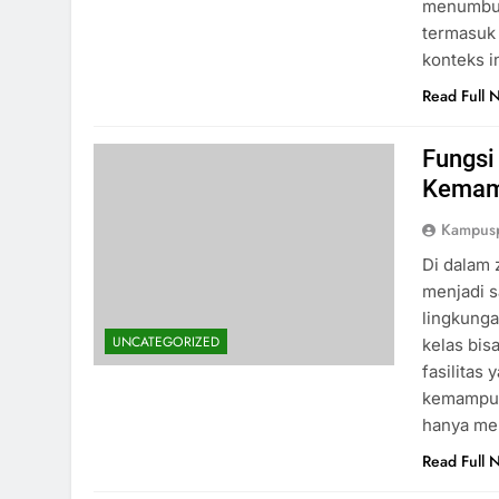
menumbuhk
termasuk
konteks i
Read Full 
Fungsi
Kemamp
Kampus
Di dalam 
menjadi s
lingkunga
UNCATEGORIZED
kelas bis
fasilitas
kemampuan
hanya me
Read Full 