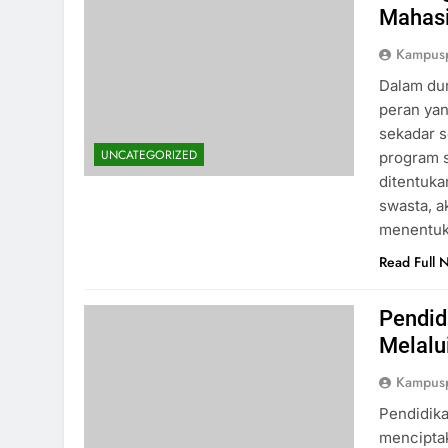
Mahas
Kampus
Dalam dun
peran yan
sekadar s
UNCATEGORIZED
program 
ditentuka
swasta, a
menentu
Read Full 
Pendid
Melalu
Kampus
Pendidika
mencipta