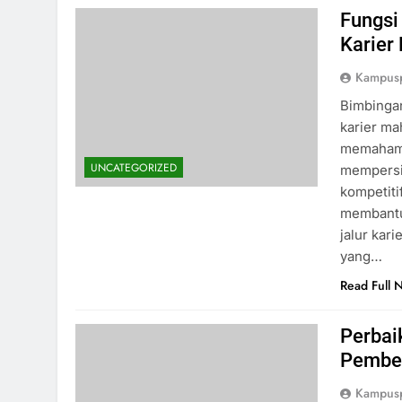
Fungsi
Karier
Kampus
Bimbinga
karier ma
memahami 
UNCATEGORIZED
mempersi
kompetiti
membantu
jalur kar
yang…
Read Full 
Perbai
Pembel
Kampus