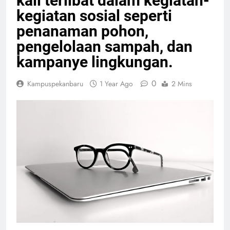
kali terlibat dalam kegiatan-
kegiatan sosial seperti
penanaman pohon,
pengelolaan sampah, dan
kampanye lingkungan.
0
Kampuspekanbaru
1 Year Ago
2 Mins