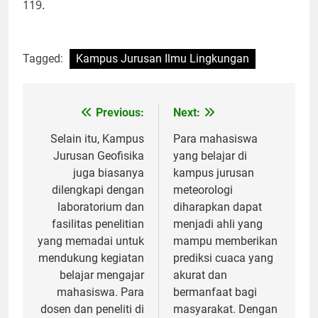
119.
Tagged:
Kampus Jurusan Ilmu Lingkungan
Post
Previous:
Next:
navigation
Selain itu, Kampus
Para mahasiswa
Jurusan Geofisika
yang belajar di
juga biasanya
kampus jurusan
dilengkapi dengan
meteorologi
laboratorium dan
diharapkan dapat
fasilitas penelitian
menjadi ahli yang
yang memadai untuk
mampu memberikan
mendukung kegiatan
prediksi cuaca yang
belajar mengajar
akurat dan
mahasiswa. Para
bermanfaat bagi
dosen dan peneliti di
masyarakat. Dengan