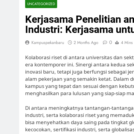
UNCATEGORIZED
Kerjasama Penelitian an
Industri: Kerjasama unt
0
Kampuspekanbaru
2 Months Ago
4 Mins
Kolaborasi riset di antara universitas dan se
era kontemporer ini. Sinergi antara kedua s
inovasi baru, tetapi juga berfungsi sebag
alam pekerjaan yang semakin ketat. Dalam du
kampus yang tepat dan sesuai dengan kebutu
menghasilkan para lulusan yang siap-siap ma
Di antara meningkatnya tantangan-tantangan
industri, serta kolaborasi riset yang memadu
bisa menyehatkan daya saing pada tingkat 
kecocokan, sertifikasi industri, serta glob