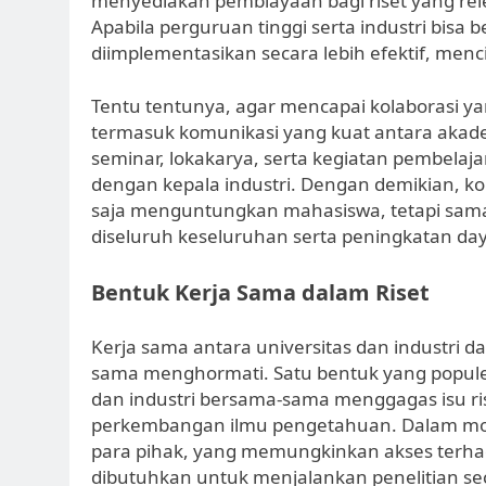
menyediakan pembiayaan bagi riset yang relev
Apabila perguruan tinggi serta industri bisa be
diimplementasikan secara lebih efektif, mencip
Tentu tentunya, agar mencapai kolaborasi ya
termasuk komunikasi yang kuat antara akadem
seminar, lokakarya, serta kegiatan pembel
dengan kepala industri. Dengan demikian, kola
saja menguntungkan mahasiswa, tetapi sama
diseluruh keseluruhan serta peningkatan da
Bentuk Kerja Sama dalam Riset
Kerja sama antara universitas dan industri d
sama menghormati. Satu bentuk yang populer a
dan industri bersama-sama menggagas isu ri
perkembangan ilmu pengetahuan. Dalam mode
para pihak, yang memungkinkan akses terhad
dibutuhkan untuk menjalankan penelitian sec