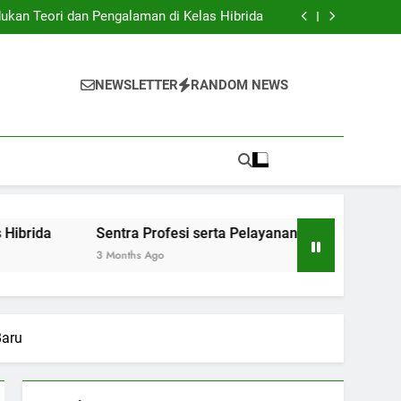
Institusi Pendidikan dan Industri: Kerjasama
untuk Inovasi Baru
ukan Teori dan Pengalaman di Kelas Hibrida
anan Siswa: Jembatan Ke Kesuksesan Sarjana
y: Mengatur Arsip Pendidikan Secara Optimal
Institusi Pendidikan dan Industri: Kerjasama
untuk Inovasi Baru
ukan Teori dan Pengalaman di Kelas Hibrida
NEWSLETTER
RANDOM NEWS
anan Siswa: Jembatan Ke Kesuksesan Sarjana
y: Mengatur Arsip Pendidikan Secara Optimal
Sentra Profesi serta Pelayanan Siswa: Jembatan Ke Kesu
3 Months Ago
Baru