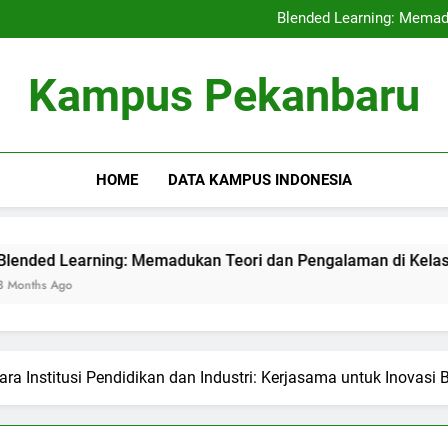
Kerjasama Penelitian antara 
Blended Learning: Memad
Sentra Profesi serta Pelay
Digital Repositor
Kerjasama Penelitian antara 
Kampus Pekanbaru
Blended Learning: Memad
Sentra Profesi serta Pelay
Digital Repositor
HOME
DATA KAMPUS INDONESIA
arning: Memadukan Teori dan Pengalaman di Kelas Hibrida
ara Institusi Pendidikan dan Industri: Kerjasama untuk Inovasi 