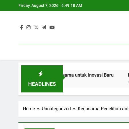
Skip
Friday, August 7, 2026
6:49:19 AM
to
content
 dan Industri: Kerjasama untuk Inovasi Baru
Blended Le
3 Months Ago
HEADLINES
Home
Uncategorized
Kerjasama Penelitian ant