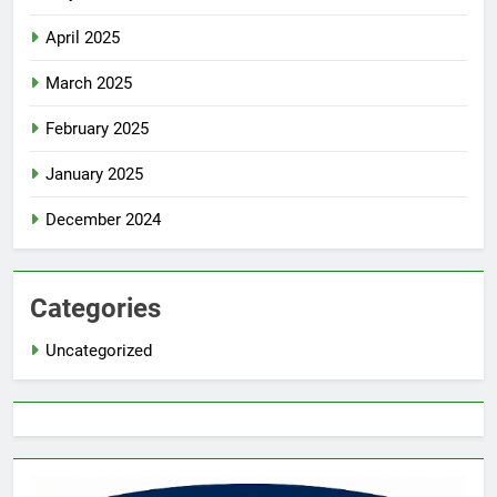
April 2025
March 2025
February 2025
January 2025
December 2024
Categories
Uncategorized