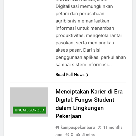
Digitalisasi memungkinkan
petani dan perusahaan
agribisnis memanfaatkan
informasi untuk menambah
produktivitas, mengelola rantai
pasokan, serta menjangkau
akses pasar. Dari sisi
penggunaan aplikasi perkuliahan
sampai sistem informasi…
Read Full News
Menciptakan Karier di Era
Digital: Fungsi Student
dalam Lingkungan
UNCATEGORIZED
Pekerjaan
kampuspekanbaru
11 months
ago
0
5 mins