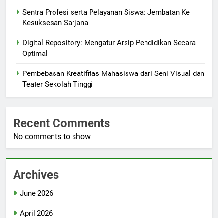
Sentra Profesi serta Pelayanan Siswa: Jembatan Ke
Kesuksesan Sarjana
Digital Repository: Mengatur Arsip Pendidikan Secara
Optimal
Pembebasan Kreatifitas Mahasiswa dari Seni Visual dan
Teater Sekolah Tinggi
Recent Comments
No comments to show.
Archives
June 2026
April 2026