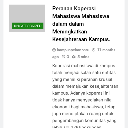
Peranan Koperasi
Mahasiswa Mahasiswa
dalam dalam
UNCATEGORIZED
Meningkatkan
Kesejahteraan Kampus.
kampuspekanbaru
11 months
ago
0
5 mins
Koperasi mahasiswa di kampus
telah menjadi salah satu entitas
yang memiliki peranan krusial
dalam memajukan kesejahteraan
kampus. Adanya koperasi ini
tidak hanya menyediakan nilai
ekonomi bagi mahasiswa, tetapi
juga menciptakan ruang untuk
pengembangan komunitas yang
lebih solid di lingkungan