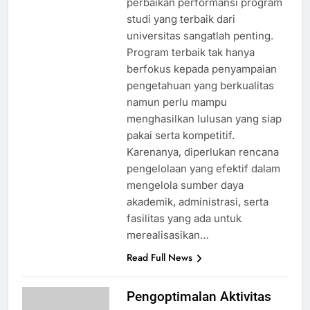
perbaikan performansi program
studi yang terbaik dari
universitas sangatlah penting.
Program terbaik tak hanya
berfokus kepada penyampaian
pengetahuan yang berkualitas
namun perlu mampu
menghasilkan lulusan yang siap
pakai serta kompetitif.
Karenanya, diperlukan rencana
pengelolaan yang efektif dalam
mengelola sumber daya
akademik, administrasi, serta
fasilitas yang ada untuk
merealisasikan…
Read Full News
Pengoptimalan Aktivitas