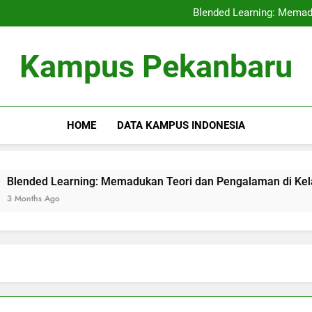
Kerjasama Penelitian antara 
Blended Learning: Memad
Sentra Profesi serta Pelay
Digital Repositor
Kerjasama Penelitian antara 
Kampus Pekanbaru
Blended Learning: Memad
Sentra Profesi serta Pelay
Digital Repositor
HOME
DATA KAMPUS INDONESIA
Learning: Memadukan Teori dan Pengalaman di Kelas Hibrida
go