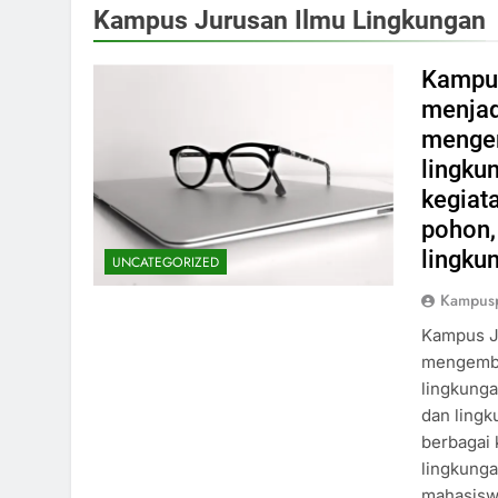
Kampus Jurusan Ilmu Lingkungan
Kampus
menjad
mengem
lingkun
kegiat
pohon,
lingku
UNCATEGORIZED
Kampus
Kampus J
mengemba
lingkunga
dan lingk
berbagai 
lingkunga
mahasisw