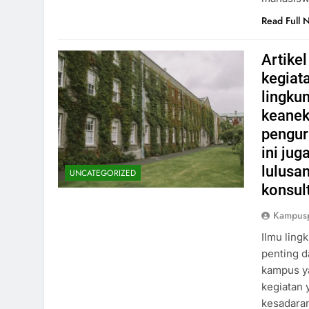
Read Full 
Artike
kegiat
lingkun
keanek
pengura
ini ju
lulusa
UNCATEGORIZED
konsul
Kampus
Ilmu ling
penting d
kampus ya
kegiatan
kesadaran