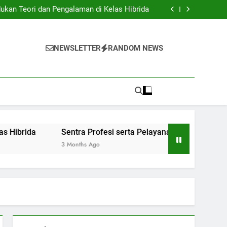
Institusi Pendidikan dan Industri: Kerjasama
untuk Inovasi Baru
ukan Teori dan Pengalaman di Kelas Hibrida
anan Siswa: Jembatan Ke Kesuksesan Sarjana
y: Mengatur Arsip Pendidikan Secara Optimal
Institusi Pendidikan dan Industri: Kerjasama
untuk Inovasi Baru
ukan Teori dan Pengalaman di Kelas Hibrida
NEWSLETTER
RANDOM NEWS
anan Siswa: Jembatan Ke Kesuksesan Sarjana
y: Mengatur Arsip Pendidikan Secara Optimal
Sentra Profesi serta Pelayanan Siswa: Jembatan Ke K
3 Months Ago