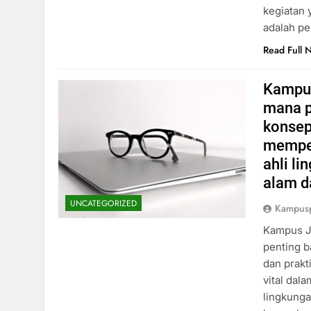
kegiatan 
adalah pe
Read Full 
Kampus
mana p
konsep
memper
ahli l
alam d
UNCATEGORIZED
Kampus
Kampus J
penting b
dan prakt
vital dal
lingkung