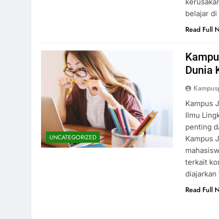
kerusakan
belajar d
Read Full 
Kampus
Dunia 
Kampus
Kampus J
Ilmu Ling
penting d
UNCATEGORIZED
Kampus J
mahasiswa
terkait k
diajarkan
Read Full 