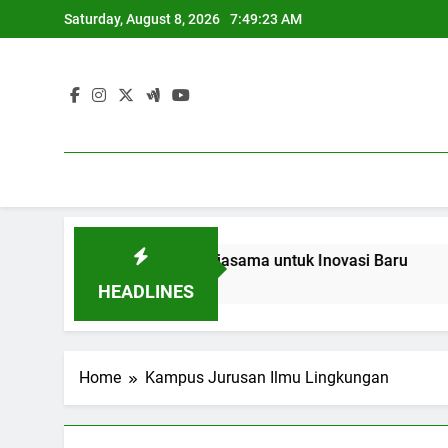
Skip
Saturday, August 8, 2026
7:49:23 AM
to
content
kan dan Industri: Kerjasama untuk Inovasi Baru
Blended 
3 Months A
HEADLINES
Home
Kampus Jurusan Ilmu Lingkungan