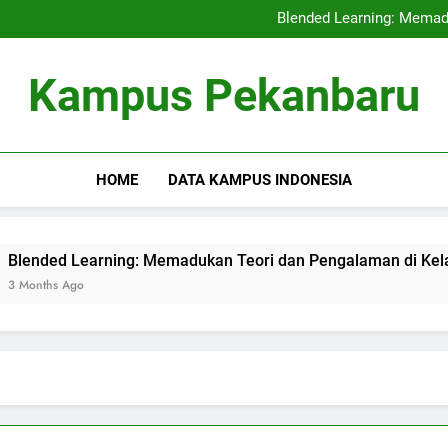
Kerjasama Penelitian antara 
Blended Learning: Memad
Sentra Profesi serta Pelay
Digital Repositor
Kerjasama Penelitian antara 
Kampus Pekanbaru
Blended Learning: Memad
Sentra Profesi serta Pelay
Digital Repositor
HOME
DATA KAMPUS INDONESIA
ed Learning: Memadukan Teori dan Pengalaman di Kelas Hibr
hs Ago