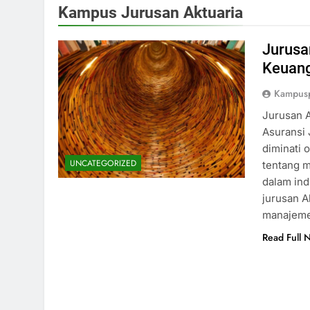
Kampus Jurusan Aktuaria
Jurusa
Keuang
Kampus
Jurusan A
Asuransi 
diminati 
UNCATEGORIZED
tentang m
dalam ind
jurusan A
manajeme
Read Full 