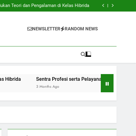
Institusi Pendidikan dan Industri: Kerjasama
untuk Inovasi Baru
ukan Teori dan Pengalaman di Kelas Hibrida
anan Siswa: Jembatan Ke Kesuksesan Sarjana
y: Mengatur Arsip Pendidikan Secara Optimal
Institusi Pendidikan dan Industri: Kerjasama
untuk Inovasi Baru
ukan Teori dan Pengalaman di Kelas Hibrida
NEWSLETTER
RANDOM NEWS
anan Siswa: Jembatan Ke Kesuksesan Sarjana
y: Mengatur Arsip Pendidikan Secara Optimal
ida
Sentra Profesi serta Pelayanan Siswa: Jembatan K
3 Months Ago