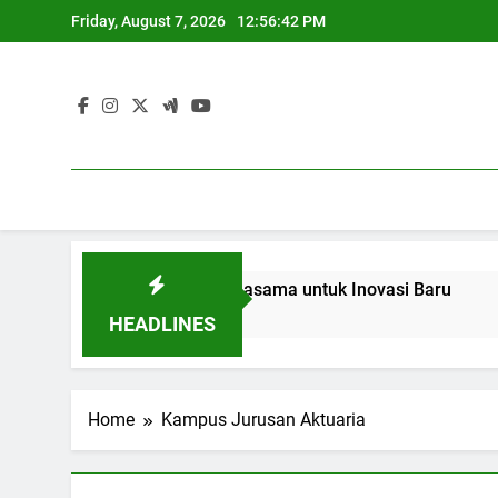
Skip
Friday, August 7, 2026
12:56:42 PM
to
content
idikan dan Industri: Kerjasama untuk Inovasi Baru
Blend
3 Mont
HEADLINES
Home
Kampus Jurusan Aktuaria