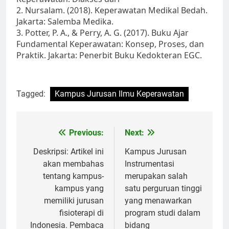
2. Nursalam. (2018). Keperawatan Medikal Bedah.
Jakarta: Salemba Medika.
3. Potter, P. A., & Perry, A. G. (2017). Buku Ajar
Fundamental Keperawatan: Konsep, Proses, dan
Praktik. Jakarta: Penerbit Buku Kedokteran EGC.
Tagged:
Kampus Jurusan Ilmu Keperawatan
Post
Previous:
Next:
navigation
Deskripsi: Artikel ini
Kampus Jurusan
akan membahas
Instrumentasi
tentang kampus-
merupakan salah
kampus yang
satu perguruan tinggi
memiliki jurusan
yang menawarkan
fisioterapi di
program studi dalam
Indonesia. Pembaca
bidang