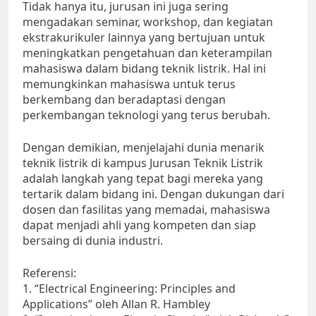
Tidak hanya itu, jurusan ini juga sering
mengadakan seminar, workshop, dan kegiatan
ekstrakurikuler lainnya yang bertujuan untuk
meningkatkan pengetahuan dan keterampilan
mahasiswa dalam bidang teknik listrik. Hal ini
memungkinkan mahasiswa untuk terus
berkembang dan beradaptasi dengan
perkembangan teknologi yang terus berubah.
Dengan demikian, menjelajahi dunia menarik
teknik listrik di kampus Jurusan Teknik Listrik
adalah langkah yang tepat bagi mereka yang
tertarik dalam bidang ini. Dengan dukungan dari
dosen dan fasilitas yang memadai, mahasiswa
dapat menjadi ahli yang kompeten dan siap
bersaing di dunia industri.
Referensi:
1. “Electrical Engineering: Principles and
Applications” oleh Allan R. Hambley