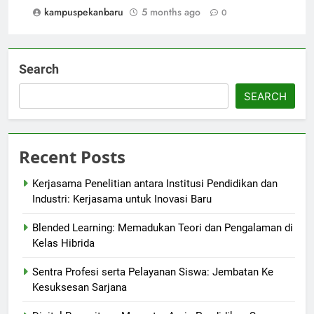
kampuspekanbaru
5 months ago
0
Search
SEARCH
Recent Posts
Kerjasama Penelitian antara Institusi Pendidikan dan
Industri: Kerjasama untuk Inovasi Baru
Blended Learning: Memadukan Teori dan Pengalaman di
Kelas Hibrida
Sentra Profesi serta Pelayanan Siswa: Jembatan Ke
Kesuksesan Sarjana