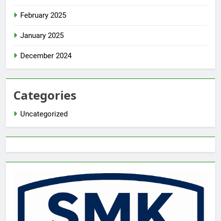
February 2025
January 2025
December 2024
Categories
Uncategorized