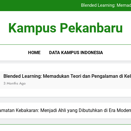
Kerjasama Penelitian antara 
Blended Learning: Memad
Sentra Profesi serta Pelay
Digital Repositor
Kerjasama Penelitian antara 
Kampus Pekanbaru
Blended Learning: Memad
Sentra Profesi serta Pelay
Digital Repositor
HOME
DATA KAMPUS INDONESIA
earning: Memadukan Teori dan Pengalaman di Kelas Hibrida
matan Kebakaran: Menjadi Ahli yang Dibutuhkan di Era Moder