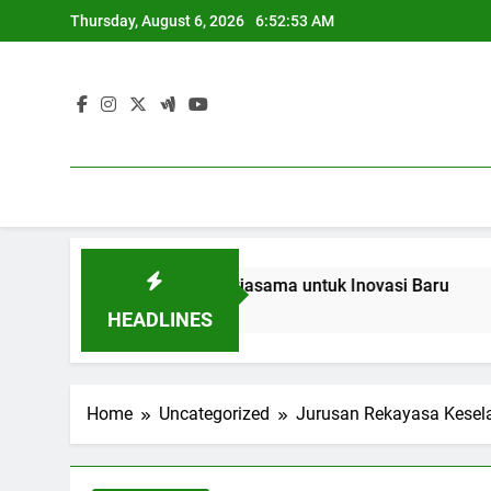
Skip
Thursday, August 6, 2026
6:52:54 AM
to
content
an dan Industri: Kerjasama untuk Inovasi Baru
Blended L
3 Months Ago
HEADLINES
Home
Uncategorized
Jurusan Rekayasa Kesela