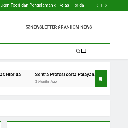
Institusi Pendidikan dan Industri: Kerjasama
untuk Inovasi Baru
ukan Teori dan Pengalaman di Kelas Hibrida
anan Siswa: Jembatan Ke Kesuksesan Sarjana
y: Mengatur Arsip Pendidikan Secara Optimal
Institusi Pendidikan dan Industri: Kerjasama
untuk Inovasi Baru
ukan Teori dan Pengalaman di Kelas Hibrida
NEWSLETTER
RANDOM NEWS
anan Siswa: Jembatan Ke Kesuksesan Sarjana
y: Mengatur Arsip Pendidikan Secara Optimal
Sentra Profesi serta Pelayanan Siswa: Jembatan Ke Kes
3 Months Ago
n