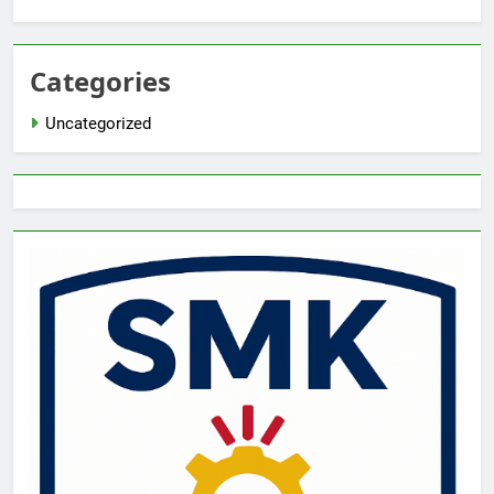
Categories
Uncategorized