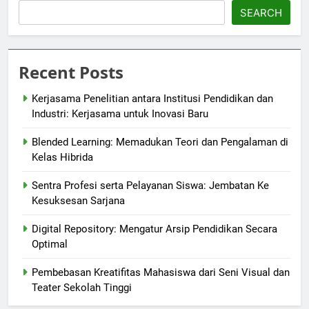
SEARCH
Recent Posts
Kerjasama Penelitian antara Institusi Pendidikan dan
Industri: Kerjasama untuk Inovasi Baru
Blended Learning: Memadukan Teori dan Pengalaman di
Kelas Hibrida
Sentra Profesi serta Pelayanan Siswa: Jembatan Ke
Kesuksesan Sarjana
Digital Repository: Mengatur Arsip Pendidikan Secara
Optimal
Pembebasan Kreatifitas Mahasiswa dari Seni Visual dan
Teater Sekolah Tinggi