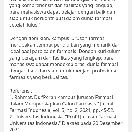
yang komprehensif dan fasilitas yang lengkap,
para mahasiswa dapat belajar dengan baik dan
siap untuk berkontribusi dalam dunia farmasi
setelah lulus.”
Dengan demikian, kampus jurusan farmasi
merupakan tempat pendidikan yang menarik dan
ideal bagi para calon farmasis. Dengan kurikulum
yang beragam dan fasilitas yang lengkap, para
mahasiswa dapat mengeksplorasi dunia farmasi
dengan baik dan siap untuk menjadi profesional
farmasis yang berkualitas.
Referensi:
1. Rahmat, Dr. “Peran Kampus Jurusan Farmasi
dalam Mempersiapkan Calon Farmasis.” Jurnal
Farmasi Indonesia, vol. 5, no. 2, 2021, pp. 45-52.
2. Universitas Indonesia. “Profil Jurusan Farmasi
Universitas Indonesia.” Diakses pada 20 Desember
2021.