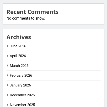
Recent Comments
No comments to show.
Archives
June 2026
April 2026
March 2026
February 2026
January 2026
December 2025
November 2025