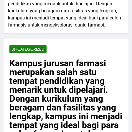
pendidikan yang menarik untuk dipelajari. Dengan
kurikulum yang beragam dan fasilitas yang lengkap,
kampus ini menjadi tempat yang ideal bagi para calon
farmasis untuk mengeksplorasi dunia farmasi.
UNCATEGORIZED
Kampus jurusan farmasi
merupakan salah satu
tempat pendidikan yang
menarik untuk dipelajari.
Dengan kurikulum yang
beragam dan fasilitas yang
lengkap, kampus ini menjadi
tempat yang ideal bagi para