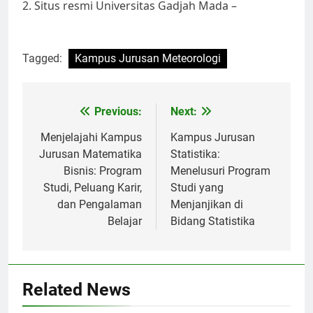
2. Situs resmi Universitas Gadjah Mada –
Tagged:
Kampus Jurusan Meteorologi
Post
Previous:
Next:
navigation
Menjelajahi Kampus
Kampus Jurusan
Jurusan Matematika
Statistika:
Bisnis: Program
Menelusuri Program
Studi, Peluang Karir,
Studi yang
dan Pengalaman
Menjanjikan di
Belajar
Bidang Statistika
Related News