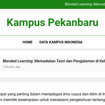
Kerjasama Penelitian antara 
Blended Learning: Memad
Sentra Profesi serta Pelay
Digital Repositor
Kerjasama Penelitian antara 
Kampus Pekanbaru
Blended Learning: Memad
Sentra Profesi serta Pelay
Digital Repositor
HOME
DATA KAMPUS INDONESIA
earning: Memadukan Teori dan Pengalaman di Kelas Hibrida
o
mpat yang penting dalam mempelajari ilmu cuaca dan iklim di 
 ini memiliki kesempatan untuk mendalami pengetahuan tentang 