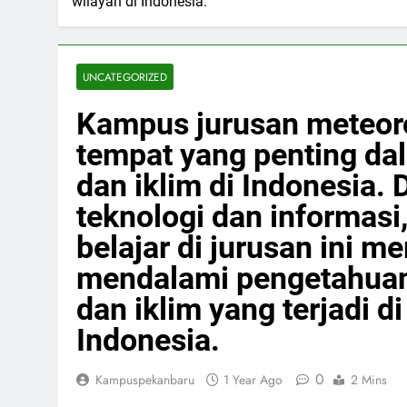
wilayah di Indonesia.
UNCATEGORIZED
Kampus jurusan meteoro
tempat yang penting da
dan iklim di Indonesia
teknologi dan informas
belajar di jurusan ini 
mendalami pengetahuan
dan iklim yang terjadi d
Indonesia.
0
Kampuspekanbaru
1 Year Ago
2 Mins