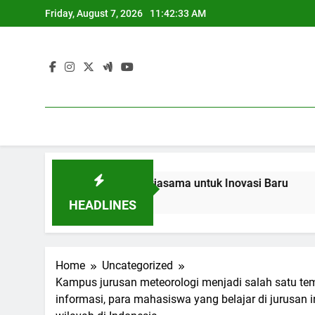
Skip
Friday, August 7, 2026
11:42:34 AM
to
content
an dan Industri: Kerjasama untuk Inovasi Baru
Blended L
3 Months Ag
HEADLINES
Home
Uncategorized
Kampus jurusan meteorologi menjadi salah satu te
informasi, para mahasiswa yang belajar di jurusan