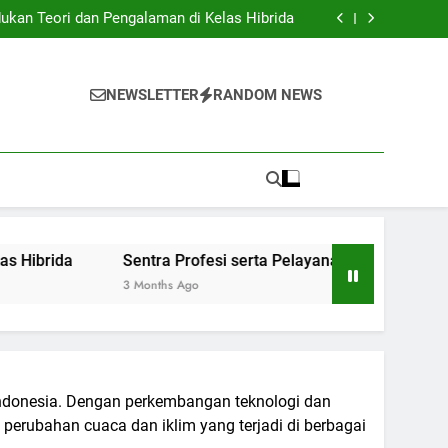
Institusi Pendidikan dan Industri: Kerjasama
untuk Inovasi Baru
ukan Teori dan Pengalaman di Kelas Hibrida
anan Siswa: Jembatan Ke Kesuksesan Sarjana
y: Mengatur Arsip Pendidikan Secara Optimal
Institusi Pendidikan dan Industri: Kerjasama
untuk Inovasi Baru
ukan Teori dan Pengalaman di Kelas Hibrida
NEWSLETTER
RANDOM NEWS
anan Siswa: Jembatan Ke Kesuksesan Sarjana
y: Mengatur Arsip Pendidikan Secara Optimal
Sentra Profesi serta Pelayanan Siswa: Jembatan Ke Ke
3 Months Ago
Indonesia. Dengan perkembangan teknologi dan
perubahan cuaca dan iklim yang terjadi di berbagai