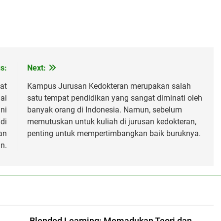
s:
Next:
at
Kampus Jurusan Kedokteran merupakan salah
ai
satu tempat pendidikan yang sangat diminati oleh
ni
banyak orang di Indonesia. Namun, sebelum
di
memutuskan untuk kuliah di jurusan kedokteran,
an
penting untuk mempertimbangkan baik buruknya.
n.
Blended Learning: Memadukan Teori dan