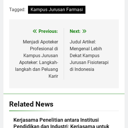
Tagged:
Kampus Jurusan Farmasi
Post
Previous:
Next:
navigation
Menjadi Apoteker
Judul Artikel:
Profesional di
Mengenal Lebih
Kampus Jurusan
Dekat Kampus
Apoteker: Langkah-
Jurusan Fisioterapi
langkah dan Peluang
di Indonesia
Karir
Related News
Kerjasama Penelitian antara Institusi
Pendidikan dan Industri: Kerjasama untuk