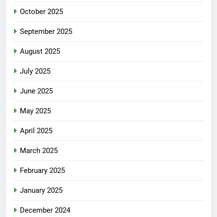
October 2025
September 2025
August 2025
July 2025
June 2025
May 2025
April 2025
March 2025
February 2025
January 2025
December 2024