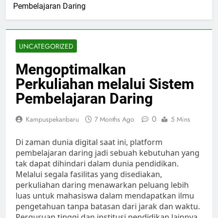
Pembelajaran Daring
UNCATEGORIZED
Mengoptimalkan
Perkuliahan melalui Sistem
Pembelajaran Daring
0
Kampuspekanbaru
7 Months Ago
5 Mins
Di zaman dunia digital saat ini, platform
pembelajaran daring jadi sebuah kebutuhan yang
tak dapat dihindari dalam dunia pendidikan.
Melalui segala fasilitas yang disediakan,
perkuliahan daring menawarkan peluang lebih
luas untuk mahasiswa dalam mendapatkan ilmu
pengetahuan tanpa batasan dari jarak dan waktu.
Perguruan tinggi dan institusi pendidikan lainnya