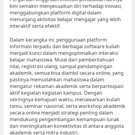
kini semakin menyesuaikan diri terhadap inovasi,
menggabungkan platform digital dalam
menunjang aktivitas belajar mengajar yang lebih
interaktif serta efektif.
Dalam kerangka ini, penggunaan platform
informasi terpadu dan berbagai software kuliah
menjadi kunci dalam mengoptimalkan interaksi
belajar mahasiswa. Mulai dari pemberitahuan
nilai, registrasi ulang, sampai pendampingan
akademik, semua bisa diambil secara online, yang
pastinya memudahkan mahasiswa dalam
mengatur rekaman akademik serta berpartisipasi
aktif kegiatan kegiatan kampus. Dengan
seiringnya kemajuan waktu, menawarkan kuliah
tamu, seminar nasional, serta workshop akademik
secara online menjadi strategi penting dalam
mendukung pengembangan kemampuan lunak
dan meningkatkan konektivitas di antara anggota
akademik serta mitra industri.