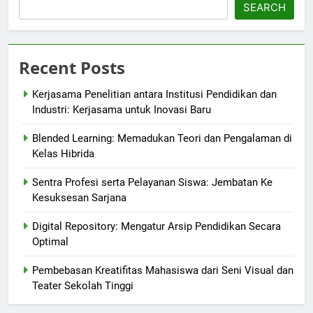
SEARCH
Recent Posts
Kerjasama Penelitian antara Institusi Pendidikan dan
Industri: Kerjasama untuk Inovasi Baru
Blended Learning: Memadukan Teori dan Pengalaman di
Kelas Hibrida
Sentra Profesi serta Pelayanan Siswa: Jembatan Ke
Kesuksesan Sarjana
Digital Repository: Mengatur Arsip Pendidikan Secara
Optimal
Pembebasan Kreatifitas Mahasiswa dari Seni Visual dan
Teater Sekolah Tinggi