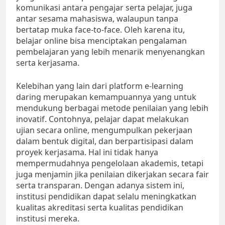
komunikasi antara pengajar serta pelajar, juga
antar sesama mahasiswa, walaupun tanpa
bertatap muka face-to-face. Oleh karena itu,
belajar online bisa menciptakan pengalaman
pembelajaran yang lebih menarik menyenangkan
serta kerjasama.
Kelebihan yang lain dari platform e-learning
daring merupakan kemampuannya yang untuk
mendukung berbagai metode penilaian yang lebih
inovatif. Contohnya, pelajar dapat melakukan
ujian secara online, mengumpulkan pekerjaan
dalam bentuk digital, dan berpartisipasi dalam
proyek kerjasama. Hal ini tidak hanya
mempermudahnya pengelolaan akademis, tetapi
juga menjamin jika penilaian dikerjakan secara fair
serta transparan. Dengan adanya sistem ini,
institusi pendidikan dapat selalu meningkatkan
kualitas akreditasi serta kualitas pendidikan
institusi mereka.