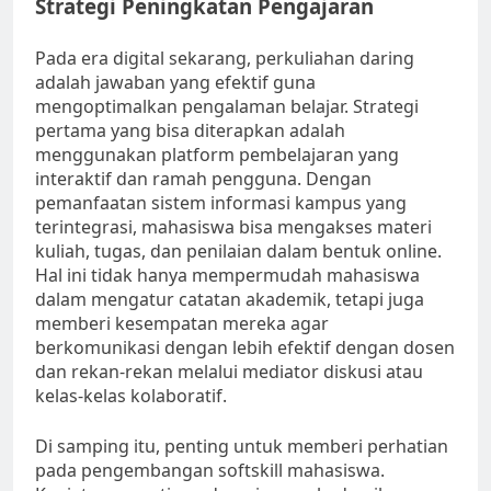
Strategi Peningkatan Pengajaran
Pada era digital sekarang, perkuliahan daring
adalah jawaban yang efektif guna
mengoptimalkan pengalaman belajar. Strategi
pertama yang bisa diterapkan adalah
menggunakan platform pembelajaran yang
interaktif dan ramah pengguna. Dengan
pemanfaatan sistem informasi kampus yang
terintegrasi, mahasiswa bisa mengakses materi
kuliah, tugas, dan penilaian dalam bentuk online.
Hal ini tidak hanya mempermudah mahasiswa
dalam mengatur catatan akademik, tetapi juga
memberi kesempatan mereka agar
berkomunikasi dengan lebih efektif dengan dosen
dan rekan-rekan melalui mediator diskusi atau
kelas-kelas kolaboratif.
Di samping itu, penting untuk memberi perhatian
pada pengembangan softskill mahasiswa.