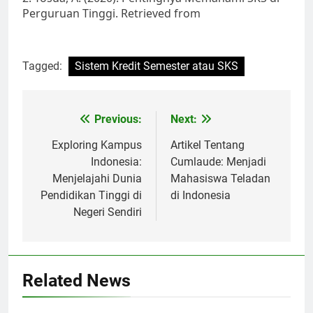
Perguruan Tinggi. Retrieved from
Tagged:
Sistem Kredit Semester atau SKS
Post
Previous:
Next:
navigation
Exploring Kampus
Artikel Tentang
Indonesia:
Cumlaude: Menjadi
Menjelajahi Dunia
Mahasiswa Teladan
Pendidikan Tinggi di
di Indonesia
Negeri Sendiri
Related News