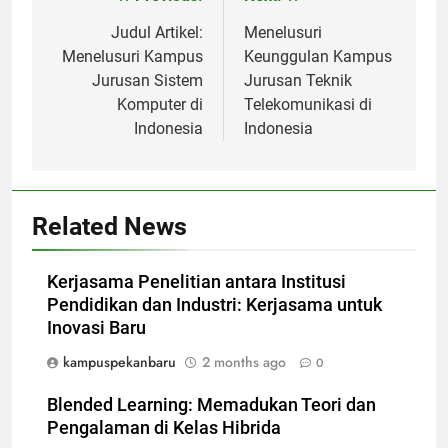
Post
navigation
Judul Artikel:
Menelusuri
Menelusuri Kampus
Keunggulan Kampus
Jurusan Sistem
Jurusan Teknik
Komputer di
Telekomunikasi di
Indonesia
Indonesia
Related News
Kerjasama Penelitian antara Institusi
Pendidikan dan Industri: Kerjasama untuk
Inovasi Baru
kampuspekanbaru
2 months ago
0
Blended Learning: Memadukan Teori dan
Pengalaman di Kelas Hibrida