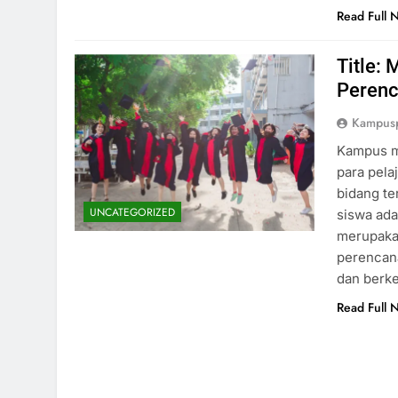
Read Full 
Title:
Perenc
Kampus
Kampus m
para pela
bidang te
UNCATEGORIZED
siswa ada
merupakan
perencan
dan berke
Read Full 