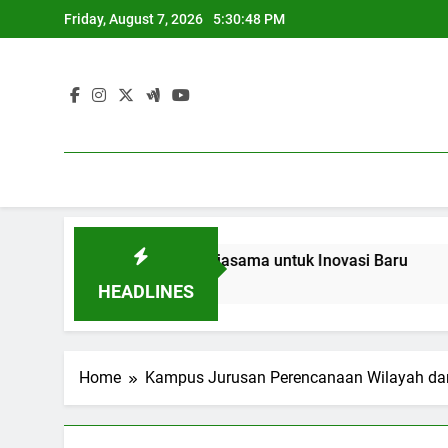
Skip
Friday, August 7, 2026
5:30:48 PM
to
content
kan dan Industri: Kerjasama untuk Inovasi Baru
Blended 
3 Months A
HEADLINES
Home
Kampus Jurusan Perencanaan Wilayah da