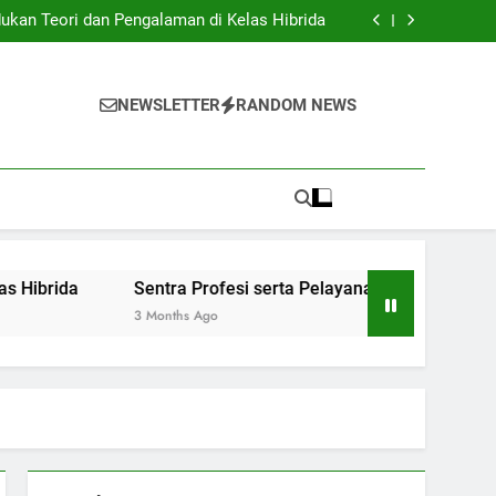
Institusi Pendidikan dan Industri: Kerjasama
untuk Inovasi Baru
ukan Teori dan Pengalaman di Kelas Hibrida
anan Siswa: Jembatan Ke Kesuksesan Sarjana
y: Mengatur Arsip Pendidikan Secara Optimal
Institusi Pendidikan dan Industri: Kerjasama
untuk Inovasi Baru
ukan Teori dan Pengalaman di Kelas Hibrida
NEWSLETTER
RANDOM NEWS
anan Siswa: Jembatan Ke Kesuksesan Sarjana
y: Mengatur Arsip Pendidikan Secara Optimal
Sentra Profesi serta Pelayanan Siswa: Jembatan Ke K
3 Months Ago