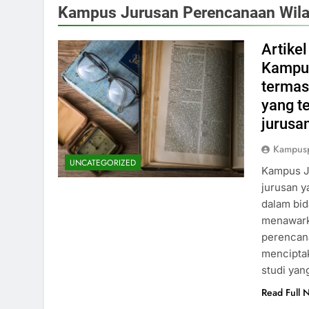
Kampus Jurusan Perencanaan Wila
Artike
Kampus
termas
yang te
jurusan
Kampus
UNCATEGORIZED
Kampus J
jurusan y
dalam bi
menawark
perencan
menciptak
studi yan
Read Full 