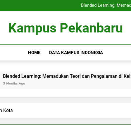
Kerjasama Penelitian antara 
Blended Learning: Memad
Sentra Profesi serta Pelay
Digital Repositor
Kerjasama Penelitian antara 
Kampus Pekanbaru
Blended Learning: Memad
Sentra Profesi serta Pelay
Digital Repositor
HOME
DATA KAMPUS INDONESIA
Learning: Memadukan Teori dan Pengalaman di Kelas Hibrida
go
n Kota