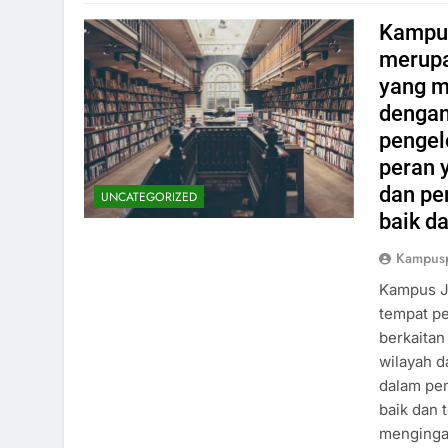
Kampus
merupa
yang m
dengan
pengel
peran 
dan pe
UNCATEGORIZED
baik da
Kampus
Kampus J
tempat pe
berkaita
wilayah d
dalam pe
baik dan 
menginga