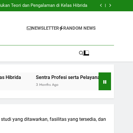
Institusi Pendidikan dan Industri: Kerjasama
untuk Inovasi Baru
ukan Teori dan Pengalaman di Kelas Hibrida
anan Siswa: Jembatan Ke Kesuksesan Sarjana
y: Mengatur Arsip Pendidikan Secara Optimal
Institusi Pendidikan dan Industri: Kerjasama
untuk Inovasi Baru
ukan Teori dan Pengalaman di Kelas Hibrida
NEWSLETTER
RANDOM NEWS
anan Siswa: Jembatan Ke Kesuksesan Sarjana
y: Mengatur Arsip Pendidikan Secara Optimal
Sentra Profesi serta Pelayanan Siswa: Jembatan Ke Kesuk
3 Months Ago
udi yang ditawarkan, fasilitas yang tersedia, dan