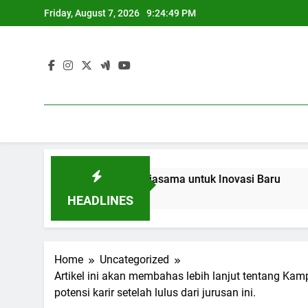
Skip
Friday, August 7, 2026
9:24:50 PM
to
content
dan Industri: Kerjasama untuk Inovasi Baru
Blended Lear
3 Months Ago
HEADLINES
Home
Uncategorized
Artikel ini akan membahas lebih lanjut tentang Kam
potensi karir setelah lulus dari jurusan ini.