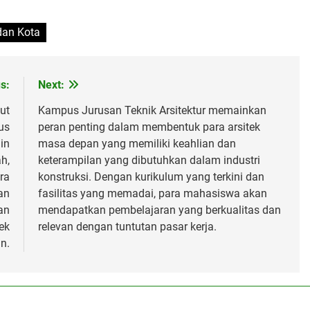
dan Kota
s:
Next:
ut
Kampus Jurusan Teknik Arsitektur memainkan
us
peran penting dalam membentuk para arsitek
in
masa depan yang memiliki keahlian dan
h,
keterampilan yang dibutuhkan dalam industri
ra
konstruksi. Dengan kurikulum yang terkini dan
an
fasilitas yang memadai, para mahasiswa akan
an
mendapatkan pembelajaran yang berkualitas dan
ek
relevan dengan tuntutan pasar kerja.
n.