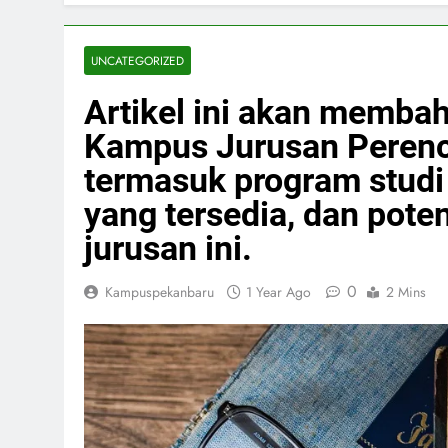
UNCATEGORIZED
Artikel ini akan membah
Kampus Jurusan Perenc
termasuk program studi 
yang tersedia, dan potens
jurusan ini.
0
Kampuspekanbaru
1 Year Ago
2 Mins