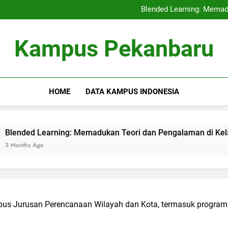
Kerjasama Penelitian antara 
Blended Learning: Memad
Sentra Profesi serta Pelay
Digital Repositor
Kerjasama Penelitian antara 
Kampus Pekanbaru
Blended Learning: Memad
Sentra Profesi serta Pelay
Digital Repositor
HOME
DATA KAMPUS INDONESIA
ning: Memadukan Teori dan Pengalaman di Kelas Hibrida
pus Jurusan Perencanaan Wilayah dan Kota, termasuk program st