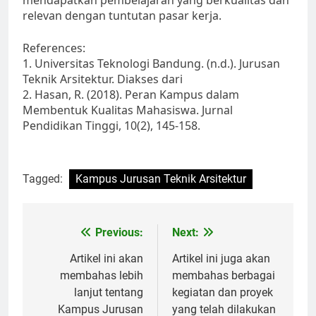
mendapatkan pembelajaran yang berkualitas dan
relevan dengan tuntutan pasar kerja.
References:
1. Universitas Teknologi Bandung. (n.d.). Jurusan
Teknik Arsitektur. Diakses dari
2. Hasan, R. (2018). Peran Kampus dalam
Membentuk Kualitas Mahasiswa. Jurnal
Pendidikan Tinggi, 10(2), 145-158.
Tagged:
Kampus Jurusan Teknik Arsitektur
Post
Previous:
Next:
navigation
Artikel ini akan
Artikel ini juga akan
membahas lebih
membahas berbagai
lanjut tentang
kegiatan dan proyek
Kampus Jurusan
yang telah dilakukan