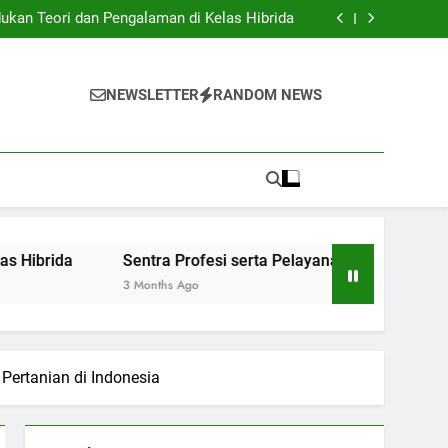
Institusi Pendidikan dan Industri: Kerjasama
untuk Inovasi Baru
ukan Teori dan Pengalaman di Kelas Hibrida
anan Siswa: Jembatan Ke Kesuksesan Sarjana
y: Mengatur Arsip Pendidikan Secara Optimal
Institusi Pendidikan dan Industri: Kerjasama
untuk Inovasi Baru
ukan Teori dan Pengalaman di Kelas Hibrida
NEWSLETTER
RANDOM NEWS
anan Siswa: Jembatan Ke Kesuksesan Sarjana
y: Mengatur Arsip Pendidikan Secara Optimal
Sentra Profesi serta Pelayanan Siswa: Jembatan Ke Kes
3 Months Ago
 Pertanian di Indonesia