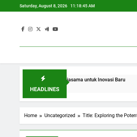
Skip
Saturday, August 8, 2026
11:18:46 AM
to
content
n dan Industri: Kerjasama untuk Inovasi Baru
Blended Le
3 Months Ago
HEADLINES
Home
Uncategorized
Title: Exploring the Pot