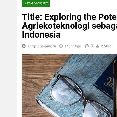
UNCATEGORIZED
Title: Exploring the Po
Agriekoteknologi sebaga
Indonesia
0
Kampuspekanbaru
1 Year Ago
2 Mins