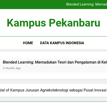
Kerjasama Penelitian antara 
Blended Learning: Memad
Sentra Profesi serta Pelay
Digital Repositor
Kerjasama Penelitian antara 
Kampus Pekanbaru
Blended Learning: Memad
Sentra Profesi serta Pelay
Digital Repositor
HOME
DATA KAMPUS INDONESIA
arning: Memadukan Teori dan Pengalaman di Kelas Hibrida
ential of Kampus Jurusan Agriekoteknologi sebagai Pusat Inovasi