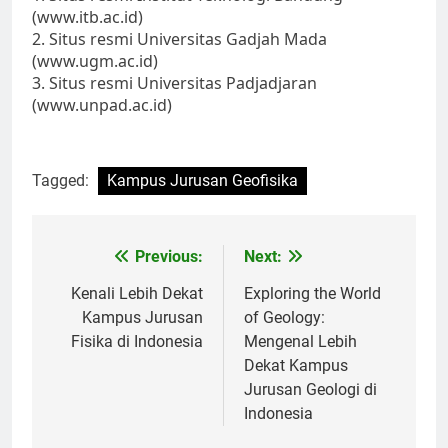
(www.itb.ac.id)
2. Situs resmi Universitas Gadjah Mada
(www.ugm.ac.id)
3. Situs resmi Universitas Padjadjaran
(www.unpad.ac.id)
Tagged:
Kampus Jurusan Geofisika
Post
Previous:
Next:
navigation
Kenali Lebih Dekat
Exploring the World
Kampus Jurusan
of Geology:
Fisika di Indonesia
Mengenal Lebih
Dekat Kampus
Jurusan Geologi di
Indonesia