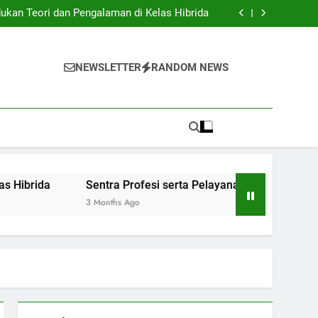
Institusi Pendidikan dan Industri: Kerjasama
untuk Inovasi Baru
ukan Teori dan Pengalaman di Kelas Hibrida
anan Siswa: Jembatan Ke Kesuksesan Sarjana
y: Mengatur Arsip Pendidikan Secara Optimal
Institusi Pendidikan dan Industri: Kerjasama
untuk Inovasi Baru
ukan Teori dan Pengalaman di Kelas Hibrida
NEWSLETTER
RANDOM NEWS
anan Siswa: Jembatan Ke Kesuksesan Sarjana
y: Mengatur Arsip Pendidikan Secara Optimal
Sentra Profesi serta Pelayanan Siswa: Jembatan Ke K
3 Months Ago