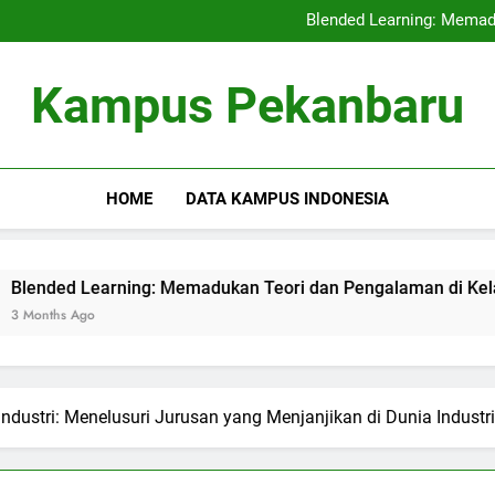
Kerjasama Penelitian antara 
Blended Learning: Memad
Sentra Profesi serta Pelay
Digital Repositor
Kerjasama Penelitian antara 
Kampus Pekanbaru
Blended Learning: Memad
Sentra Profesi serta Pelay
Digital Repositor
HOME
DATA KAMPUS INDONESIA
Learning: Memadukan Teori dan Pengalaman di Kelas Hibrida
go
dustri: Menelusuri Jurusan yang Menjanjikan di Dunia Industri