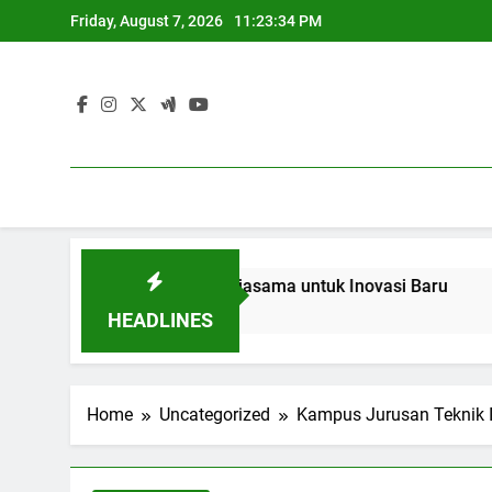
Skip
Friday, August 7, 2026
11:23:34 PM
to
content
kan dan Industri: Kerjasama untuk Inovasi Baru
Blended 
3 Months A
HEADLINES
Home
Uncategorized
Kampus Jurusan Teknik In