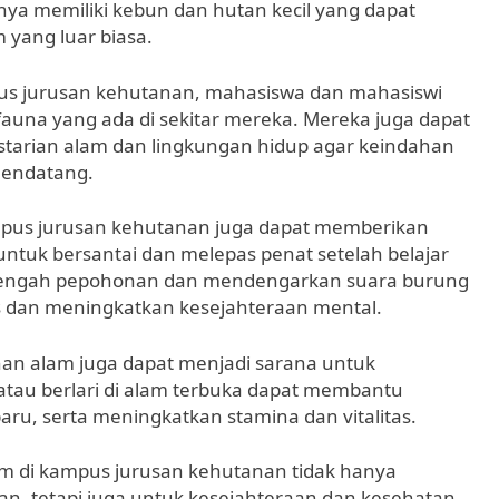
nya memiliki kebun dan hutan kecil yang dapat
 yang luar biasa.
us jurusan kehutanan, mahasiswa dan mahasiswi
 fauna yang ada di sekitar mereka. Mereka juga dapat
arian alam dan lingkungan hidup agar keindahan
mendatang.
ampus jurusan kehutanan juga dapat memberikan
tuk bersantai dan melepas penat setelah belajar
di tengah pepohonan dan mendengarkan suara burung
 dan meningkatkan kesejahteraan mental.
han alam juga dapat menjadi sarana untuk
 atau berlari di alam terbuka dapat membantu
ru, serta meningkatkan stamina dan vitalitas.
m di kampus jurusan kehutanan tidak hanya
an, tetapi juga untuk kesejahteraan dan kesehatan