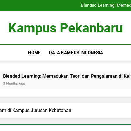
Kerjasama Penelitian antara 
Blended Learning: Memad
Sentra Profesi serta Pelay
Digital Repositor
Kerjasama Penelitian antara 
Kampus Pekanbaru
Blended Learning: Memad
Sentra Profesi serta Pelay
Digital Repositor
HOME
DATA KAMPUS INDONESIA
arning: Memadukan Teori dan Pengalaman di Kelas Hibrida
lam di Kampus Jurusan Kehutanan