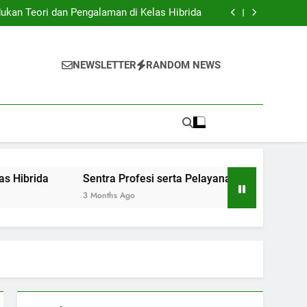
Institusi Pendidikan dan Industri: Kerjasama
untuk Inovasi Baru
ukan Teori dan Pengalaman di Kelas Hibrida
anan Siswa: Jembatan Ke Kesuksesan Sarjana
y: Mengatur Arsip Pendidikan Secara Optimal
Institusi Pendidikan dan Industri: Kerjasama
untuk Inovasi Baru
ukan Teori dan Pengalaman di Kelas Hibrida
NEWSLETTER
RANDOM NEWS
anan Siswa: Jembatan Ke Kesuksesan Sarjana
y: Mengatur Arsip Pendidikan Secara Optimal
Sentra Profesi serta Pelayanan Siswa: Jembatan Ke Kes
3 Months Ago