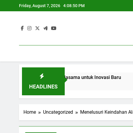
Skip
Friday, August 7, 2026
4:08:51 PM
to
content
n dan Industri: Kerjasama untuk Inovasi Baru
Blended Le
3 Months Ago
HEADLINES
Home
Uncategorized
Menelusuri Keindahan A