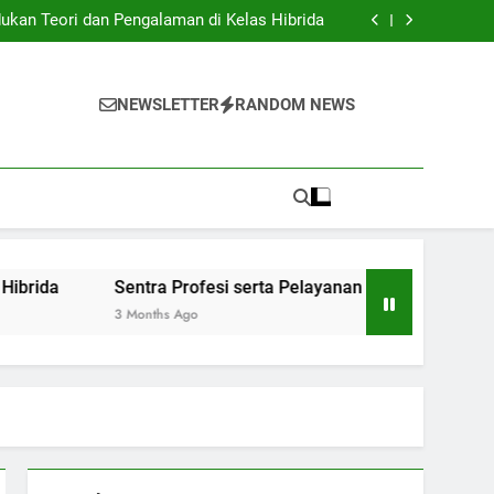
Institusi Pendidikan dan Industri: Kerjasama
untuk Inovasi Baru
ukan Teori dan Pengalaman di Kelas Hibrida
anan Siswa: Jembatan Ke Kesuksesan Sarjana
y: Mengatur Arsip Pendidikan Secara Optimal
Institusi Pendidikan dan Industri: Kerjasama
untuk Inovasi Baru
ukan Teori dan Pengalaman di Kelas Hibrida
NEWSLETTER
RANDOM NEWS
anan Siswa: Jembatan Ke Kesuksesan Sarjana
y: Mengatur Arsip Pendidikan Secara Optimal
Sentra Profesi serta Pelayanan Siswa: Jembatan Ke Kesuk
3 Months Ago