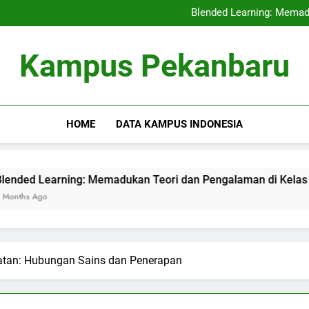
Kerjasama Penelitian antara 
Blended Learning: Memad
Sentra Profesi serta Pelay
Digital Repositor
Kerjasama Penelitian antara 
Kampus Pekanbaru
Blended Learning: Memad
Sentra Profesi serta Pelay
Digital Repositor
HOME
DATA KAMPUS INDONESIA
ning: Memadukan Teori dan Pengalaman di Kelas Hibrida
hatan: Hubungan Sains dan Penerapan