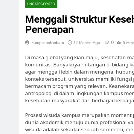
UNCATEGORIZED
Menggali Struktur Kese
Penerapan
0
Kampuspekanbaru
12 Months Ago
5 Min
Di masa global yang kian maju, kesehatan ma
komunitas. Banyaknya rintangan di bidang ke
agar menggali lebih dalam mengenai hubung
konteks tersebut, universitas memiliki fungs
bermacam program yang relevan. Keanekaragam
antropologi di dalam lingkungan kampus m
kesehatan masyarakat dari berbagai berbagai 
Prosesi wisuda kampus merupakan moment pe
dunia akademik menuju dunia profesional yan
wisuda adalah sekadar sebuah seremoni, me