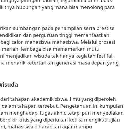
entingnya jaringan lulusan; sejumlah alumni tidak
edikitnya hubungan yang mana bisa menolong para
erikan sumbangan pada penampilan serta prestise
 pendidikan dan perguruan tinggi memanfaatkan
agi calon mahasiswa mahasiswa. Melalui prosesi
ra meriah, lembaga bisa memamerkan mutu
 menjadikan wisuda tak hanya kegiatan festifal,
una menarik ketertarikan generasi masa depan yang
Wisuda
ari tahapan akademik siswa. Ilmu yang diperoleh
ng dalam tahapan tersebut. Pengetahuan ini kumpulan
lam menghadapi tugas akhir, tetapi pun menyediakan
pikir kritis yang diperlukan ketika mengikuti ujian
 ini, mahasiswa diharapkan agar mampu