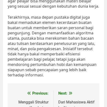
agar pelajar bisa menggunakan materi belajar
yang sesuai sesuai dengan kebutuhan dunia kerja.
Terakhirnya, masa depan pustaka digital juga
bakal memadukan elemen kecerdasan buatan
buatan untuk memberikan saran personal bagi
pengunjung. Dengan memanfaatkan algoritma
utama, pustaka bisa merekomen bahan bacaan
atau tulisan berdasarkan penelusuran yang lalu,
minat, dan pola pengaksesan. Inisiatif tersebut
tidak hanya bakal memperbaiki efisiensi
pembelajaran bagi pelajar, tetapi juga akan
mendorong pertumbuhan hobi dan kemampuan
siapapun sebab pencapaian yang lebih baik
terhadap informasi.
Post
Previous:
Next:
navigation
Menggali Struktur
Dari Mahasiswa Aktif