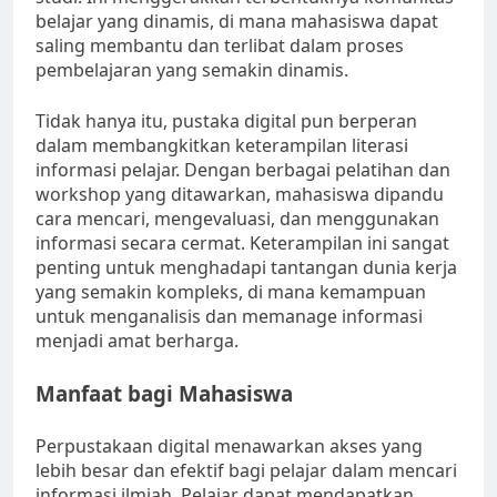
belajar yang dinamis, di mana mahasiswa dapat
saling membantu dan terlibat dalam proses
pembelajaran yang semakin dinamis.
Tidak hanya itu, pustaka digital pun berperan
dalam membangkitkan keterampilan literasi
informasi pelajar. Dengan berbagai pelatihan dan
workshop yang ditawarkan, mahasiswa dipandu
cara mencari, mengevaluasi, dan menggunakan
informasi secara cermat. Keterampilan ini sangat
penting untuk menghadapi tantangan dunia kerja
yang semakin kompleks, di mana kemampuan
untuk menganalisis dan memanage informasi
menjadi amat berharga.
Manfaat bagi Mahasiswa
Perpustakaan digital menawarkan akses yang
lebih besar dan efektif bagi pelajar dalam mencari
informasi ilmiah. Pelajar dapat mendapatkan