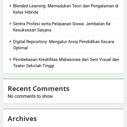
Blended Learning: Memadukan Teori dan Pengalaman di
Kelas Hibrida
Sentra Profesi serta Pelayanan Siswa: Jembatan Ke
Kesuksesan Sarjana
Digital Repository: Mengatur Arsip Pendidikan Secara
Optimal
Pembebasan Kreatifitas Mahasiswa dari Seni Visual dan
Teater Sekolah Tinggi
Recent Comments
No comments to show.
Archives