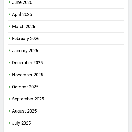
June 2026
April 2026
March 2026
February 2026
January 2026
December 2025
November 2025
October 2025
September 2025
August 2025
July 2025