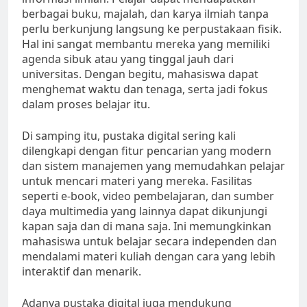
berbagai buku, majalah, dan karya ilmiah tanpa
perlu berkunjung langsung ke perpustakaan fisik.
Hal ini sangat membantu mereka yang memiliki
agenda sibuk atau yang tinggal jauh dari
universitas. Dengan begitu, mahasiswa dapat
menghemat waktu dan tenaga, serta jadi fokus
dalam proses belajar itu.
Di samping itu, pustaka digital sering kali
dilengkapi dengan fitur pencarian yang modern
dan sistem manajemen yang memudahkan pelajar
untuk mencari materi yang mereka. Fasilitas
seperti e-book, video pembelajaran, dan sumber
daya multimedia yang lainnya dapat dikunjungi
kapan saja dan di mana saja. Ini memungkinkan
mahasiswa untuk belajar secara independen dan
mendalami materi kuliah dengan cara yang lebih
interaktif dan menarik.
Adanya pustaka digital juga mendukung