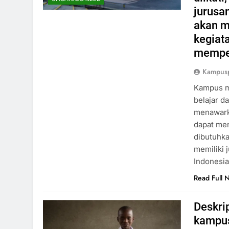
jurusan
akan m
kegiat
memper
Kampus
Kampus m
belajar d
menawark
dapat me
dibutuhka
memiliki 
Indonesia
Read Full 
Deskri
kampus