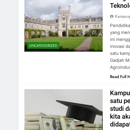
Teknol
Kampus
Pendidika
yang mena
ini mengg
UNCATEGORIZED
inovasi d
satu kamp
Gadjah Ma
Agroindus
Read Full 
Kampus
satu p
studi d
kita a
didapat