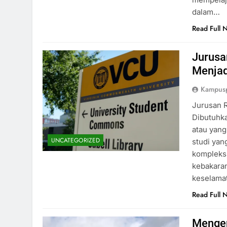
dalam…
Read Full 
Jurusa
Menjad
Kampus
Jurusan 
Dibutuhk
atau yang
UNCATEGORIZED
studi yan
kompleksn
kebakaran
keselama
Read Full 
Mengen