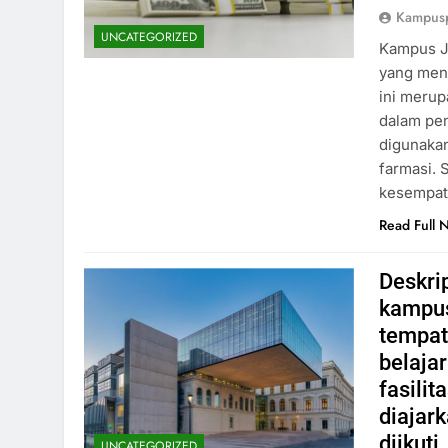
Kampus
UNCATEGORIZED
Kampus Ju
yang men
ini merup
dalam pe
digunakan
farmasi. 
kesempat
Read Full 
Deskri
kampus
tempat
belaja
fasilit
diajark
diikuti
UNCATEGORIZED