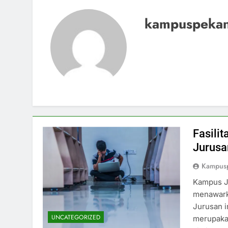
kampuspeka
Fasili
Jurusa
Kampus
Kampus J
menawarka
Jurusan i
UNCATEGORIZED
merupakan