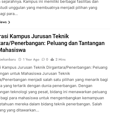
n sejarahnya. Kampus ini memiliki berbagai fasilitas dan
studi unggulan yang membuatnya menjadi pilihan yang
bagi para…
News
rasi Kampus Jurusan Teknik
tara/Penerbangan: Peluang dan Tantangan
Mahasiswa
pekanbaru
1 Year Ago
0
2 Mins
si Kampus Jurusan Teknik Dirgantara/Penerbangan: Peluang
angan untuk Mahasiswa Jurusan Teknik
a/Penerbangan menjadi salah satu pilihan yang menarik bagi
a yang tertarik dengan dunia penerbangan. Dengan
ngan teknologi yang pesat, bidang ini menawarkan peluang
s bagi para mahasiswa untuk mengembangkan kemampuan
etahuan mereka dalam bidang teknik penerbangan. Salah
uang yang ditawarkan…