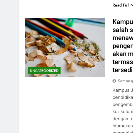
Read Full 
Kampus
salah 
menawa
pengem
akan m
termas
tersedi
UNCATEGORIZED
Kampus
Kampus J
pendidika
pengemba
kurikulum
dengan te
biomekani
mempelaja