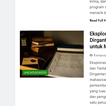
kimia, da
program 
menarik 
Read Full 
Eksplo
Dirgan
untuk 
Kampus
Eksplora
dan Tant
UNCATEGORIZED
Dirgantar
mahasisw
perkemba
yang lua
dan peng
satu pel